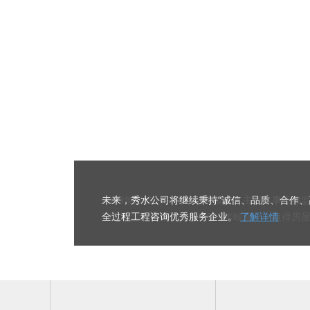
秀水工程建设管理有限公司成立于2009年3月，
未来，秀水公司将继续秉持“诚信、品质、合作、
纳合并杭州秀泽投资管理有限公司，成为一家拥
全过程工程咨询优秀服务企业。
了解详情
公司简介