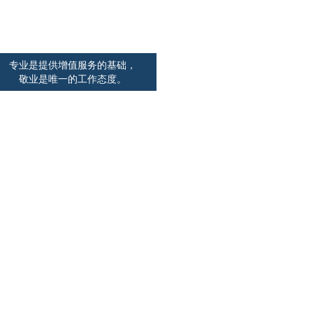
服务优势
专业是提供增值服务的基础，
敬业是唯一的工作态度。
敬业
管理体系创新
赢
服务严谨公信