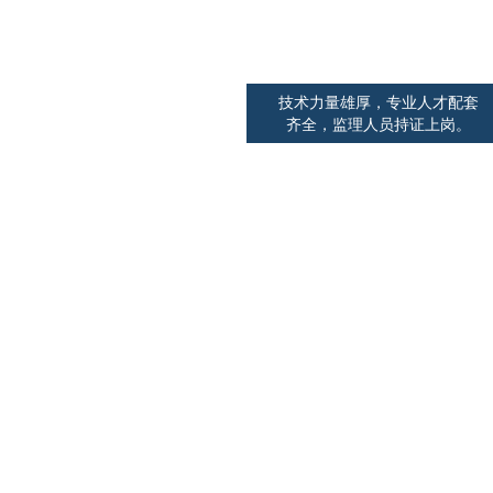
团队优势
技术力量雄厚，专业人才配套
齐全，监理人员持证上岗。
品牌驰名悠久
技术可靠权威