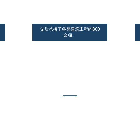
工程优势
先后承接了各类建筑工程约800
余项。
专业水平值得信赖
思想技术引领
团队专业
战略定位准确
氛围和谐共