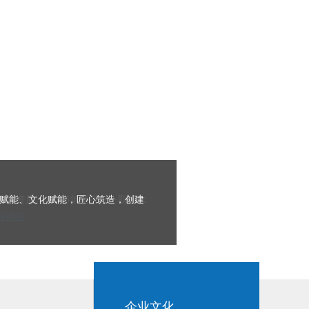
收购嘉兴市天宇工程检测有限公司，吸
质赋能、文化赋能，匠心筑造，创建
程全过程咨询
了解详情