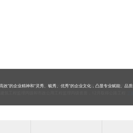
注册资金5000万元。其前身为嘉兴秀水工程监理有限公司。2019年，
高效”的企业精神和“灵秀、毓秀、优秀”的企业文化，凸显专业赋能、品
有工程监理、工程质量检测及造价咨询与招标代理资质、专业从事建设工