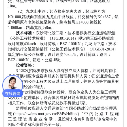
交，终点桩号K0+886.314，路线长约0.331km，路基宽度为
10m。
（2）
九龙山中路：起点接高尔夫大道，起点桩号为
K0+000,路线向东至原九龙山中路线位，相交桩号为K0+637，然
后利用原有老路线位至终点，终点桩号K1+060,路线长
1.060km，路基宽度为8m。
技术标准：
东沙湾北段二期：技术指标执行交通运输部颁
《公路工程技术标准》（
JTGB01-2014）规定的三级公路标准，
设计速度40km/h，设计荷载：BZZ-100KN；九龙山中路：技术
指标执行交通运输部颁《公路工程技术标准》（JTGB01-2014）
规定的三级公路标准，设计速度40km/h，设计荷载：路面：
BZZ-100KN，箱通：公路-Ⅱ级。
投标资格：
3.1本次招标要求投标人具有独立法人资格，并同时具有①
具备开展相应专业咨询服务的管理机构和人员；②交通运输主管
部门核发的公路工程丙级及以上监理资质，并在人员等方面具有
相应监理经验和能力。
3.2本次招标接受联合体投标。联合体牵头人为公路工程丙
级及以上监理单位，联合体各成员只能承担其资质允许范围内的
相关工作。联合体所有成员总数不得超过2家。
监理
单位应进入交通运输部
“全国公路建设市场监督管理系
统 (https://hwdms.mot.gov.cn/BMWebSite/）” 中 的 公 路 工 程 施
工 监 理 资 质 企 业 名 录 ，且投标人名称和资质与该名录中的
相应企业名称和资质完全一致。