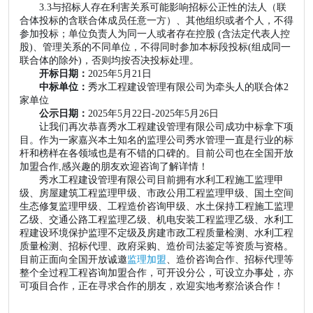
3.3与招标人存在利害关系可能影响招标公正性的法人（联
合体投标的含联合体成员任意一方）、其他组织或者个人，不得
参加投标；单位负责人为同一人或者存在控股 (含法定代表人控
股)、管理关系的不同单位，不得同时参加本标段投标(组成同一
联合体的除外)，否则均按否决投标处理。
开标日期：
2025年5月21日
中标单位：
秀水工程建设管理有限公司为牵头人的联合体
2
家单位
公示日期：
2025年5月22日-2025年5月26日
让我们再次恭喜秀水工程建设管理有限公司成功中标拿下项
目。作为一家嘉兴本土知名的监理公司秀水管理一直是行业的标
杆和榜样在各领域也是有不错的口碑的。目前公司也在全国开放
加盟合作
,感兴趣的朋友欢迎咨询了解详情！
秀水工程建设管理有限公司目前拥有水利工程施工监理甲
级、房屋建筑工程监理甲级、市政公用工程监理甲级、国土空间
生态修复监理甲级、工程造价咨询甲级、水土保持工程施工监理
乙级、交通公路工程监理乙级、机电安装工程监理乙级、水利工
程建设环境保护监理不定级及房建市政工程质量检测、水利工程
质量检测、招标代理、政府采购、造价司法鉴定等资质与资格。
目前正面向全国开放诚邀
监理加盟
、造价咨询合作、招标代理等
整个全过程工程咨询加盟合作，可开设分公，可设立办事处，亦
可项目合作，正在寻求合作的朋友，欢迎实地考察洽谈合作！