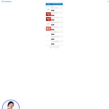
关于秀水
服务范围
加盟合作
成功案例
新闻资讯
招标公告
您现在的位置：
主页
>
新闻资讯
聚智蓄力 专业止争｜董事长卫跃良先生参加全省造价争议评审专家专项培训，夯实企业纠纷调处核心竞争力
2026-08-06
为深入贯彻浙江省房建市政工程无争议价款结算相关工
作部署，规范...
查看详情
喜报｜秀水管理中标洪湖市2026年高标准农田监理一标段
2026-07-23
近日，秀水工程建设管理有限公司（简称：秀水管理）
凭借雄厚综合...
查看详情
水利监理公司实力彰显！秀水工程成功中标嵊州水利项目监理框架协议
2026-07-14
近日喜讯传来，专业甲级水利监理公司秀水工程建设管
理有限公司，...
查看详情
喜报｜秀水工程建设管理有限公司成功中标五泾村文化礼堂施工监理项目
2026-07-10
捷报频传，再创佳绩！近日，秀水工程建设管理有限公
司凭借扎实的...
查看详情
榜样领航！董事长卫跃良获评「2025年度优秀水利企业家」
2026-06-15
匠心治水守初心，领航奋进启新程。在浙江省水利建设
行业协会20...
查看详情
载誉前行！秀水管理荣获「2025年度浙江省优秀水利企业」
2026-06-04
近日，浙江省水利建设行业协会2025年度行业评选结果
正式揭晓...
查看详情
未来五年水利工程监理行业发展展望
2026-06-03
水利建设是国之大计，作为工程质量、安全、进度的重
要守护者，水...
查看详情
浅析圩区工程与农田工程的归属关系
2026-06-02
大家好！很久没有和大家来聊一些关于细节专业度上的
问题了，今天...
查看详情
上一
1
2
3
下一
页
页