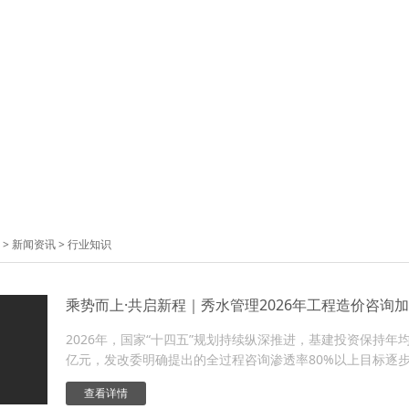
>
新闻资讯
>
行业知识
2026年，国家“十四五”规划持续纵深推进，基建投资保持年
亿元，发改委明确提出的全过程咨询渗透率80%以上目标逐
节，迎来了政策红利与市场需求双向爆发的黄金发展期。...
查看详情