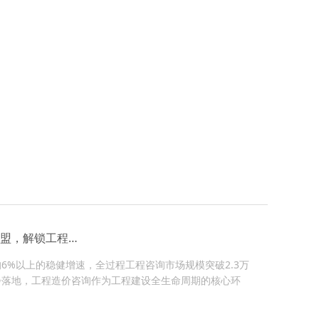
乘势而上·共启新程｜秀水管理2026年工程造价咨询加盟，解锁工程创业新蓝海
均6%以上的稳健增速，全过程工程咨询市场规模突破2.3万
步落地，工程造价咨询作为工程建设全生命周期的核心环